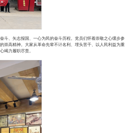
奋斗、矢志报国、一心为民的奋斗历程。党员们怀着崇敬之心缓步参
的崇高精神。大家从革命先辈不计名利、埋头苦干、以人民利益为重
心竭力履职尽责。