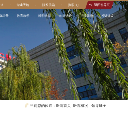
通道
/
党建天地
/
院长信箱
/
搜索
返回引导页
康科普
教育教学
科学研究
临床试验
护理园地
投诉建议
当前您的位置：
医院首页
-
医院概况
-
领导班子