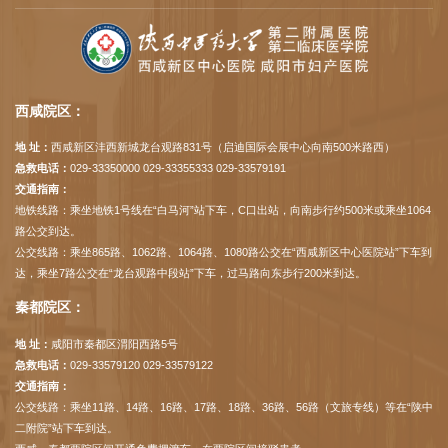
西咸院区：
地 址：
西咸新区沣西新城龙台观路831号（启迪国际会展中心向南500米路西）
急救电话：
029-33350000 029-33355333 029-33579191
交通指南：
地铁线路：乘坐地铁1号线在“白马河”站下车，C口出站，向南步行约500米或乘坐1064
路公交到达。
公交线路：乘坐865路、1062路、1064路、1080路公交在“西咸新区中心医院站”下车到
达，乘坐7路公交在“龙台观路中段站”下车，过马路向东步行200米到达。
秦都院区：
地 址：
咸阳市秦都区渭阳西路5号
急救电话：
029-33579120 029-33579122
交通指南：
公交线路：乘坐11路、14路、16路、17路、18路、36路、56路（文旅专线）等在“陕中
二附院”站下车到达。