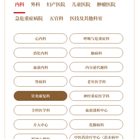
内科
外科
妇产医院
儿童医院
肿瘤医院
急危重症病院
五官科
医技及其他科室
心内科
呼吸与危重症科
消化内科
脑病科
血液内科
内分泌代谢科
肾病科
老年医学科
针灸康复科
神经重症医学科
全科医学科
血液透析中心
介入中心
乳腺病科
中医药诊疗中心（治未病中
精神心理科