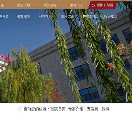
通道
/
党建天地
/
院长信箱
/
搜索
返回引导页
康科普
教育教学
科学研究
临床试验
护理园地
投诉建议
当前您的位置：
医院首页
-
专家介绍
-
五官科
-
眼科