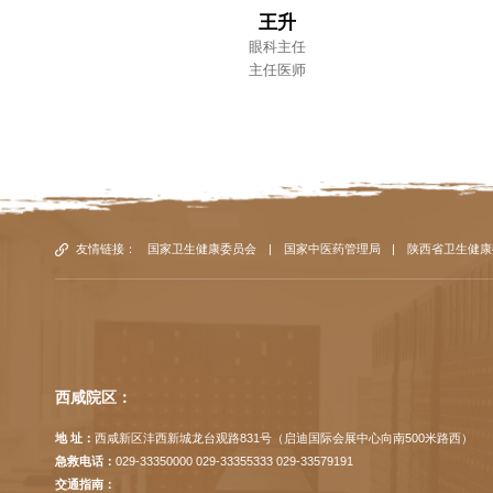
王升
眼科主任
主任医师
友情链接：
国家卫生健康委员会
|
国家中医药管理局
|
陕西省卫生健康
西咸院区：
地 址：
西咸新区沣西新城龙台观路831号（启迪国际会展中心向南500米路西）
急救电话：
029-33350000 029-33355333 029-33579191
交通指南：