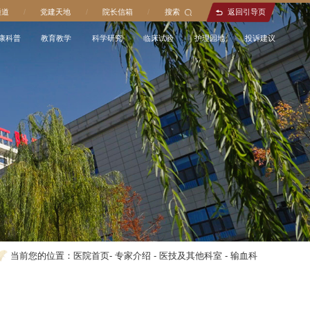
通道
/
党建天地
/
院长信箱
/
搜索
返回引导页
康科普
教育教学
科学研究
临床试验
护理园地
投诉建议
当前您的位置：
医院首页
-
专家介绍
-
医技及其他科室
-
输血科