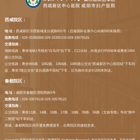
西咸院区：
地 址：
西咸新区沣西新城龙台观路831号（启迪国际会展中心向南500米路西）
急救电话：
029-33350000 029-33355333 029-33579191
交通指南：
地铁线路：乘坐地铁1号线在“白马河”站下车，C口出站，向南步行约500米或乘坐1064
路公交到达。
公交线路：乘坐865路、1062路、1064路、1080路公交在“西咸新区中心医院站”下车到
达，乘坐7路公交在“龙台观路中段站”下车，过马路向东步行200米到达。
秦都院区：
地 址：
咸阳市秦都区渭阳西路5号
急救电话：
029-33579120 029-33579122
交通指南：
公交线路：乘坐11路、14路、16路、17路、18路、36路、56路（文旅专线）等在“陕中
二附院”站下车到达。
西咸、秦都两院区间开通免费摆渡车，在两院区间接驳患者。
Copyright 陕西中医药大学第二附属医院 All Rights Reserved. 本站内容仅供参考，不作为诊断